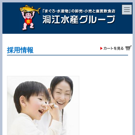
コ
ナ
ン
ビ
テ
ゲ
ン
ー
ツ
シ
へ
ョ
ス
ン
キ
に
ッ
移
採用情報
プ
動