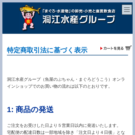
コ
ナ
ン
ビ
テ
ゲ
ン
ー
ツ
シ
へ
ョ
ス
ン
キ
に
ッ
移
特定商取引法に基づく表示
プ
動
洞江水産グループ（魚屋のぶちゃん・まぐろどうこう）オンラ
インショップでのお買い物の流れは以下のとおりです。
1: 商品の発送
ご注文をお受けした日より５営業日以内に発送いたします。
宅配便の配達日数は一部地域を除き「注文日より４日後」とな