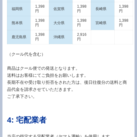
1,398
1,398
1,398
福岡県
佐賀県
長崎県
円
円
円
1,398
1,398
1,398
熊本県
大分県
宮崎県
円
円
円
1,398
2,916
鹿児島県
沖縄県
円
円
（クール代を含む）
商品はクール便での発送となります。
送料はお客様にてご負担をお願いします。
長期不在や受け取り拒否をされた方は、後日往復分の送料と商
品代金を請求させていただきます。
ご了承下さい。
4: 宅配業者
当店の指定する宅配業者（ヤマト運輸）を使用します。