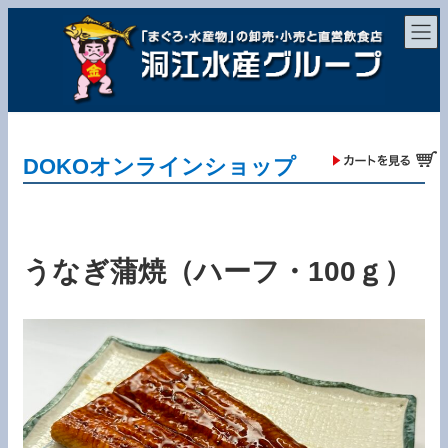
コ
ナ
ン
ビ
テ
ゲ
ン
ー
ツ
シ
へ
ョ
ス
ン
キ
に
ッ
移
DOKOオンラインショップ
プ
動
うなぎ蒲焼（ハーフ・100ｇ）