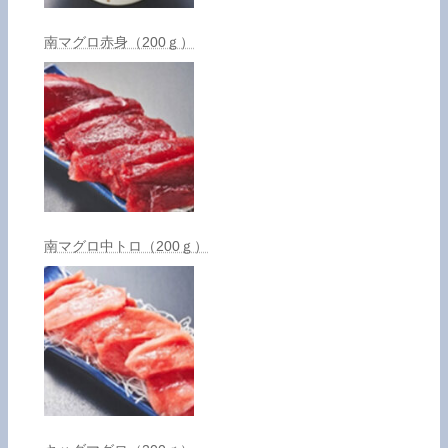
南マグロ赤身（200ｇ）
南マグロ中トロ（200ｇ）