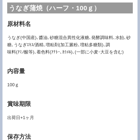
うなぎ蒲焼（ハーフ・100ｇ）
原材料名
うなぎ(中国産)､醬油､砂糖混合異性化液糖､発酵調味料､水飴､砂
糖､うなぎｴｷｽ/酒精､増粘剤(加工澱粉､増粘多糖類)､調
味料(ｱﾐﾉ酸等)､着色料(ｱﾅﾄｰ､ｶﾗﾒﾙ)､(一部に小麦･大豆を含む)
内容量
100ｇ
賞味期限
出荷日+1ヶ月
保存方法